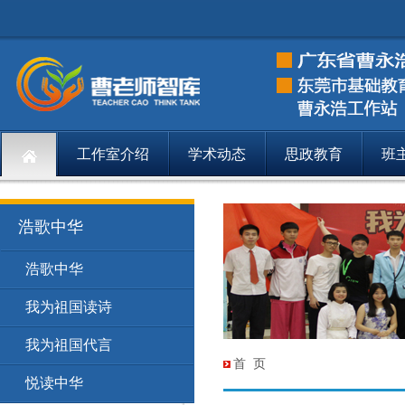
工作室介绍
学术动态
思政教育
班
浩歌中华
浩歌中华
浩歌中华
浩
160
我为祖国读诗
浩歌中华
我
161
我为祖国代言
浩歌中华
我
162
首 页
悦读中华
浩歌中华
悦
178