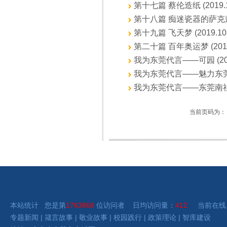
第十七篇 蔡伦造纸 (2019.1
第十八篇 痴迷瓷器的萨克森国王 
第十九篇 飞天梦 (2019.10.
第二十篇 百年奥运梦 (2019.
我为东莞代言——可园 (2016
我为东莞代言——魅力东莞 (20
我为东莞代言——东莞南社 (20
当前页码为：
本站统计 您是第
1763868
位访问者 日均访问量：
412
当前在线
专题新闻
|
箴言故事
|
敬业故事
|
校园践行
|
政策理论
|
智库建设