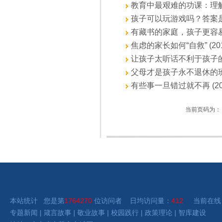
教育中最艰难的功课：理解儿童 
孩子可以玩游戏吗？答案是，可以
有藏书的家庭，孩子更容易考上大
焦虑的家长如何“自救” (2018
让孩子太听话不利于孩子的成长 
父母才是孩子永不退休的班主任 
有些事一旦错过就不再 (2018
当前页码为：
本站统计 您是第
1764270
位访问者 日均访问量：
412
当前在线
专题新闻
|
箴言故事
|
敬业故事
|
校园践行
|
政策理论
|
智库建设