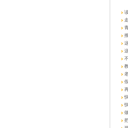
读
走
青
推
这
这
不
教
老
假
再
快
快
做
把
孩