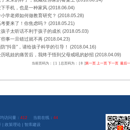
下手机，也是一种家风 (2018.06.04)
小学老师如何做教育研究？ (2018.05.28)
考要来了！你焦虑吗？ (2018.05.21)
孩子太听话不利于孩子的成长 (2018.05.03)
些事一旦错过就不再 (2018.04.23)
防“抖音”，请给孩子科学的引导！ (2018.04.16)
历吼娃的痛苦后，我终于悟到父母戒吼的妙招 (2018.04.09)
当前页码为：
[
1
]
总页码为：
[
8
]
第一页
上一页
下一页
最后
均访问量：
412
当前在线：
44
行
|
政策理论
|
智库建设