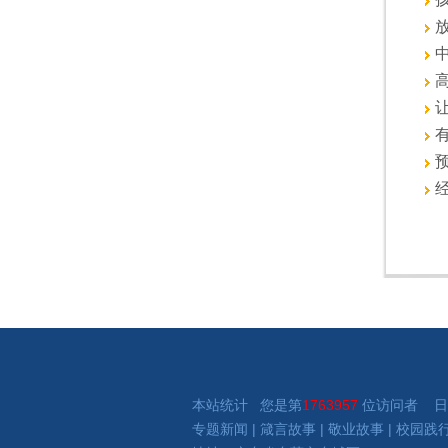
放
中
高
让
有
预
经
本站统计 您是第
1763957
位访问者 日
专题新闻
|
箴言故事
|
敬业故事
|
校园践