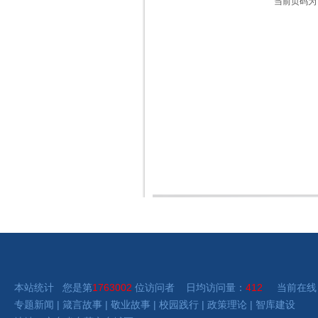
当前页码为
本站统计 您是第
1763002
位访问者 日均访问量：
412
当前在线
专题新闻
|
箴言故事
|
敬业故事
|
校园践行
|
政策理论
|
智库建设