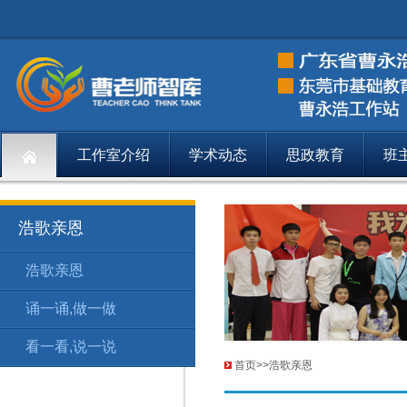
工作室介绍
学术动态
思政教育
班
浩歌亲恩
浩歌亲恩
浩歌亲恩
浩
175
诵一诵,做一做
浩歌亲恩
诵
176
看一看,说一说
浩歌亲恩
看
177
首页
>>
浩歌亲恩