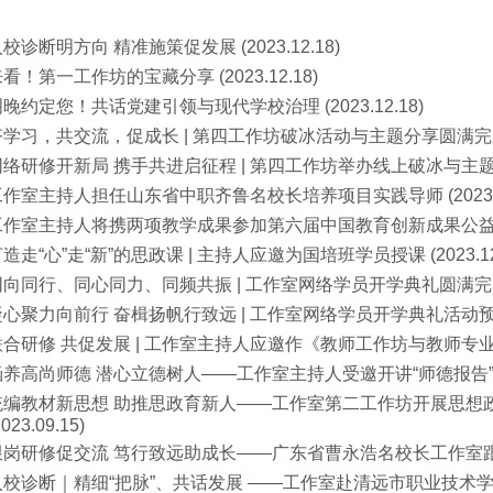
校诊断明方向 精准施策促发展 (2023.12.18)
看！第一工作坊的宝藏分享 (2023.12.18)
晚约定您！共话党建引领与现代学校治理 (2023.12.18)
学习，共交流，促成长 | 第四工作坊破冰活动与主题分享圆满完成 (20
络研修开新局 携手共进启征程 | 第四工作坊举办线上破冰与主题分享 (
工作室主持人担任山东省中职齐鲁名校长培养项目实践导师 (2023.12
工作室主持人将携两项教学成果参加第六届中国教育创新成果公益博览会 (
造走“心”走“新”的思政课 | 主持人应邀为国培班学员授课 (2023.12.
向同行、同心同力、同频共振 | 工作室网络学员开学典礼圆满完成 (20
心聚力向前行 奋楫扬帆行致远 | 工作室网络学员开学典礼活动预告 (2
合研修 共促发展 | 工作室主持人应邀作《教师工作坊与教师专业发展》
养高尚师德 潜心立德树人——工作室主持人受邀开讲“师德报告” (202
统编教材新思想 助推思政育新人——工作室第二工作坊开展思想
2023.09.15)
跟岗研修促交流 笃行致远助成长——广东省曹永浩名校长工作室跟岗研修活
入校诊断｜精细“把脉”、共话发展 ——工作室赴清远市职业技术学校开展