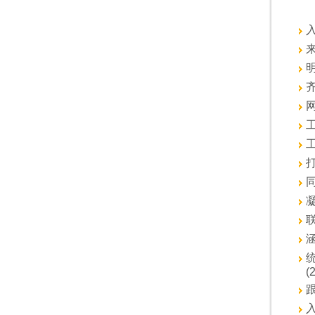
入
来
明
齐
网
打
同
凝
联
涵
(