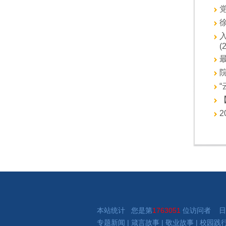
党
徐
(
最
院
“
【
2
本站统计 您是第
1763051
位访问者 日
专题新闻
|
箴言故事
|
敬业故事
|
校园践