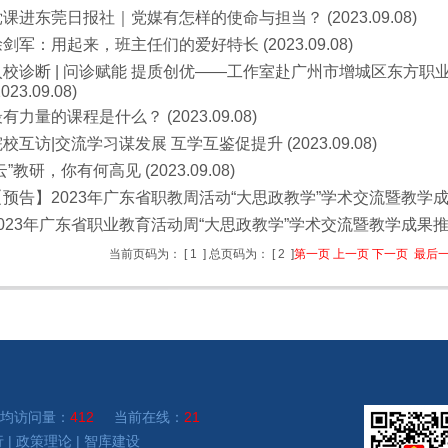
课进东莞日报社｜党媒有怎样的使命与担当？ (2023.09.08)
剑军：用起来，班主任们的爱好特长 (2023.09.08)
入校诊断 | 问诊赋能 提质创优——工作室赴广州市增城区东方
2023.09.08)
有力量的课程是什么？ (2023.09.08)
校互访|交流学习谋发展 互学互鉴促提升 (2023.09.08)
云”教研，你有何高见 (2023.09.08)
预告】2023年广东省职教周活动“大思政教学”学术交流暨教学成果推广
023年广东省职业教育活动周“大思政教学”学术交流暨教学成果推广活动
当前页码为：
[
1
]
总页码为：
[
2
]
第一页
上一页
下一页
最后
均访问量：
412
当前在线：
21
行
|
政策理论
|
智库建设