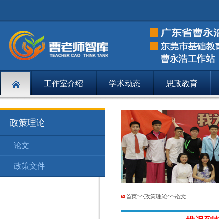
工作室介绍
学术动态
思政教育
政策理论
论文
政策理论
153
政策文件
政策理论
154
首页
>>
政策理论
>>
论文