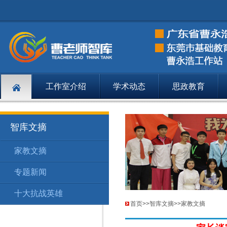
工作室介绍
学术动态
思政教育
智库文摘
家教文摘
智库文摘
家
150
专题新闻
智库文摘
专
155
十大抗战英雄
智库文摘
十
157
首页
>>
智库文摘
>>
家教文摘