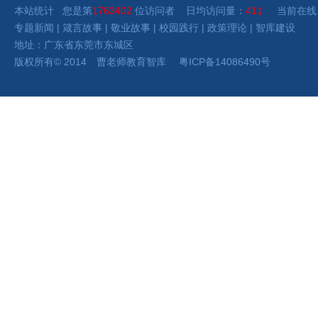
本站统计 您是第
1763402
位访问者 日均访问量：
411
当前在线
专题新闻
|
箴言故事
|
敬业故事
|
校园践行
|
政策理论
|
智库建设
地址：广东省东莞市东城区
版权所有
©
2014 曹老师
教育智库
粤ICP备14086490号