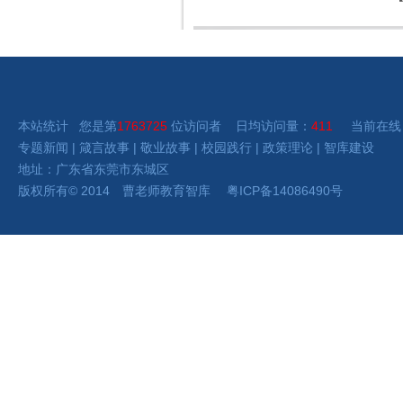
本站统计 您是第
1763725
位访问者 日均访问量：
411
当前在线
专题新闻
|
箴言故事
|
敬业故事
|
校园践行
|
政策理论
|
智库建设
地址：广东省东莞市东城区
版权所有
©
2014 曹老师
教育智库
粤ICP备14086490号