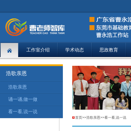
工作室介绍
学术动态
思政教育
浩歌亲恩
浩歌亲恩
浩歌亲恩
浩
175
诵一诵,做一做
浩歌亲恩
诵
176
看一看,说一说
浩歌亲恩
看
177
首页
>>
浩歌亲恩
>>
看一看,说一说