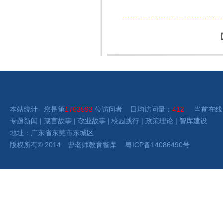
本站统计 您是第
1763593
位访问者 日均访问量：
412
当前在线
专题新闻
|
箴言故事
|
敬业故事
|
校园践行
|
政策理论
|
智库建设
地址：广东省东莞市东城区
版权所有
©
2014 曹老师
教育智库
粤ICP备14086490号