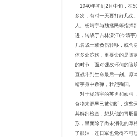
1940
年初到
2
月中旬，在
5
多次，有时一天要打好几仗
人。杨靖宇与魏拯民等指挥
进，转战于吉林漾江
(
今靖宇
)
几名战士或负伤转移，或舍
体多处冻伤，更要命的是随
的时节，面对强敌环伺的险
直战斗到生命最后一刻。原
靖宇身中数弹，壮烈殉国。
对于杨靖宇的英勇和顽强
食物来源早已被切断，这些
其解剖检查，想从他的胃肠
形，里面除了尚未消化的草
了眼泪，连日军也觉得不可