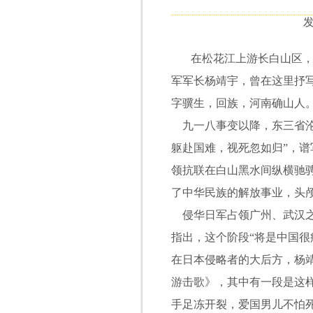
发
在松花江上游长白山区
军军长杨靖宇，曾在这里抒
字骥生，回族，河南确山人
九一八事变以降，东三省
躯赴国难，视死忽如归”，
领抗联在白山黑水间纵横驰
了中华民族的解放事业，头
侵华日军占领广州、武汉
指出，这个阶段“将是中国很
在日本侵略者的大后方，杨
游击歌》，其中有一段是这
手足冻开裂，爱国男儿不怕