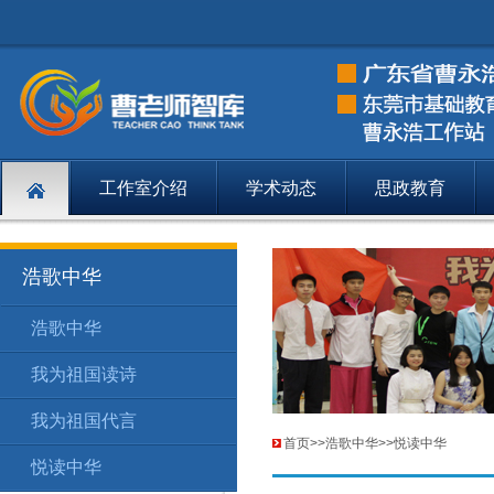
工作室介绍
学术动态
思政教育
浩歌中华
浩歌中华
浩歌中华
浩
160
我为祖国读诗
浩歌中华
我
161
我为祖国代言
浩歌中华
我
162
首页
>>
浩歌中华
>>
悦读中华
悦读中华
浩歌中华
悦
178