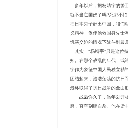
多年以后，据杨靖宇的警
就不当亡国奴了吗
?
死都不怕
把日本鬼子赶出中国，咱们
义精神，促使他救国身先士
饥寒交迫的情况下战斗到最
其实，“杨靖宇”只是这位
知。在那个战乱的年代，或
宇作为象征中国人民独立精
团结起来，浩浩荡荡的抗日
最终取得了抗日战争的全面
战后许久
了，当年划开
磨，直至剖腹自杀。
他在遗