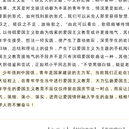
爱国主义是一个很宏大的主题，不太好把握，稍不留神，容易
效果。尤其是对文娱活动极为丰富的青年学生，情况更是如此。
要新的形式。如何找到新的形式，我们可以从先人那里获得智慧
叹之。嗟叹之不足，故咏歌之。”由此可以看出，歌唱能够传
，以传唱爱国主义歌曲为线索的爱国主义教育或许更接地气，其
年学生接受。想法一经实践，便产生了轰动效应，深受学生的欢
归纳、总结和理论上的提升，产生了以爱国主义为主题的手机阅
国主义教育接地气的手段并不是只有演唱爱国歌曲这一种，其他
大胆借鉴和尝试，正如邓小平同志所说，“不管黑猫白猫，能捉老
年强则中国强，青年是国家建设的主力军。当前我们正处在
大征程上，在青年学生当中进行爱国主义教育、大力弘扬爱国主
年学生的爱国主义教育不应仅仅停留在国庆节这一时点，而应让
气，落细、落小、落实，进而让爱国情怀融入学生的血脉，植根
梦人而不懈奋斗！