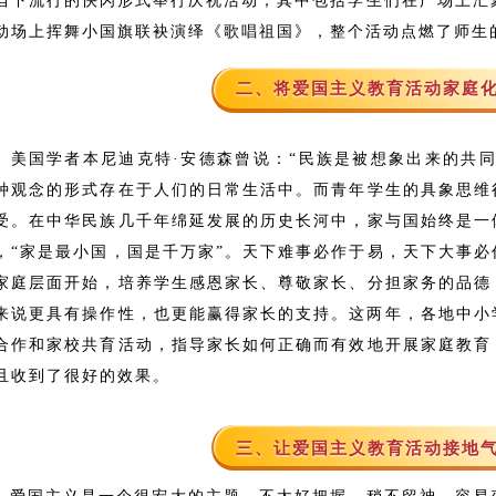
当下流行的快闪形式举行庆祝活动，其中包括学生们在广场上汇聚
动场上挥舞小国旗联袂演绎《歌唱祖国》，整个活动点燃了师生
二、将爱国主义教育活动家庭
美国学者本尼迪克特·安德森曾说：“民族是被想象出来的共
种观念的形式存在于人们的日常生活中。而青年学生的具象思维
受。在中华民族几千年绵延发展的历史长河中，家与国始终是一
，“家是最小国，国是千万家”。天下难事必作于易，天下大事
家庭层面开始，培养学生感恩家长、尊敬家长、分担家务的品德
来说更具有操作性，也更能赢得家长的支持。这两年，各地中小
合作和家校共育活动，指导家长如何正确而有效地开展家庭教育
且收到了很好的效果。
三、让爱国主义教育活动接地