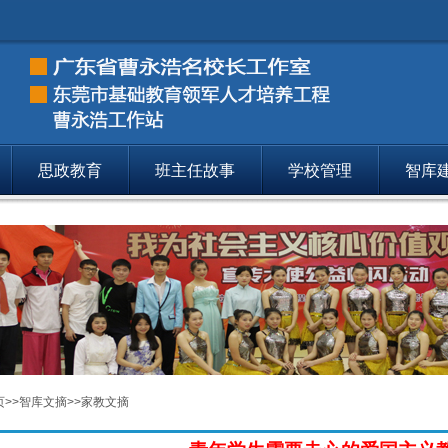
思政教育
班主任故事
学校管理
智库
智库文摘
家教文摘
150
智库文摘
专题新闻
155
智库文摘
十大抗战英雄
157
页
>>
智库文摘
>>
家教文摘