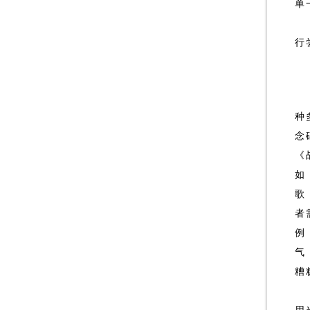
单
那
行
种
念
《
如
歌
者
例
气
糟
非