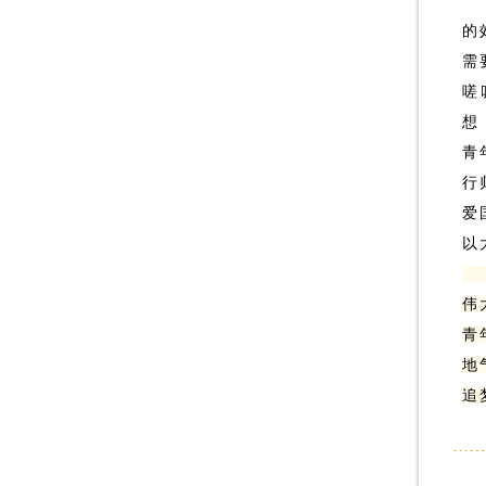
的
需
嗟
想
青
行
爱
以
少
伟
青
地
追