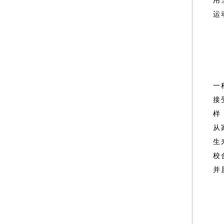
用
运
一
接
样
从
生
校
并