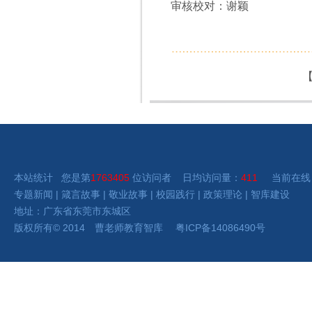
审核校对：谢颖
本站统计 您是第
1763405
位访问者 日均访问量：
411
当前在线
专题新闻
|
箴言故事
|
敬业故事
|
校园践行
|
政策理论
|
智库建设
地址：广东省东莞市东城区
版权所有
©
2014 曹老师
教育智库
粤ICP备14086490号